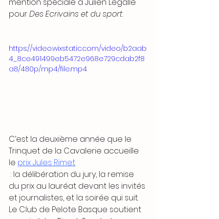
mention spéciale à Julien Legalle 
pour 
Des Ecrivains et du sport
.
https://video.wixstatic.com/video/b2aab
4_8ce491499eb5472e968e729cdab2f8
a8/480p/mp4/file.mp4
C’est la deuxième année que le 
Trinquet de la Cavalerie accueille 
le 
prix Jules Rimet
 : la délibération du jury, la remise 
du prix au lauréat devant les invités 
et journalistes, et la soirée qui suit. 
Le Club de Pelote Basque soutient 