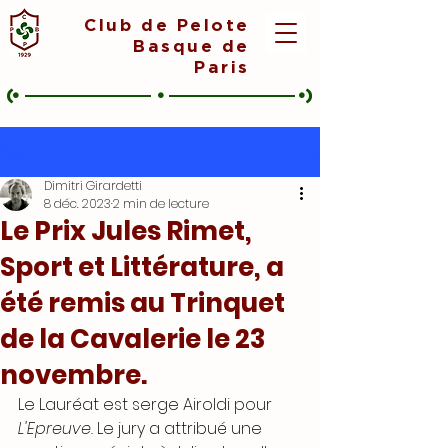
Club de Pelote
Basque de
Paris
(•
•
•)
Post
Dimitri Girardetti
8 déc. 2023
2 min de lecture
Le Prix Jules Rimet,
Sport et Littérature, a
été remis au Trinquet
de la Cavalerie le 23
novembre.
Le Lauréat est serge Airoldi pour 
L'Epreuve. 
Le jury a attribué une 