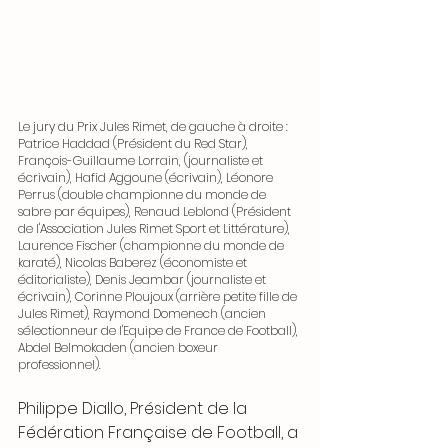
Le jury du Prix Jules Rimet, de gauche à droite : 
Patrice Haddad (Président du Red Star), 
François-Guillaume Lorrain, (journaliste et 
écrivain), Hafid Aggoune (écrivain), Léonore 
Perrus (double championne du monde de 
sabre par équipes), Renaud Leblond (Président 
de l'Association Jules Rimet Sport et Littérature), 
Laurence Fischer (championne du monde de 
karaté), Nicolas Baberez (économiste et 
éditorialiste), Denis Jeambar (journaliste et 
écrivain), Corinne Ploujoux (arrière petite fille de 
Jules Rimet), Raymond Domenech (ancien 
sélectionneur de l'Equipe de France de Football), 
Abdel Belmokaden (ancien boxeur 
professionnel).
Philippe Diallo, Président de la 
Fédération Française de Football, a 