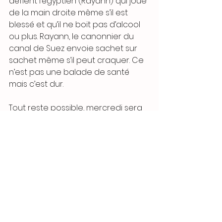
défient l’égyptien (Rayann) qui joue 
de la main droite même s’il est 
blessé et qu’il ne boit pas d’alcool 
ou plus. Rayann, le canonnier du 
canal de Suez envoie sachet sur 
sachet même s’il peut craquer. Ce 
n’est pas une balade de santé 
mais c’est dur.
Tout reste possible, mercredi sera 
une journée décisive avant les 
phases finales de jeudi, où, 
rappelons le, tout le monde est 
convié pour jouer - dans une 
formule inédite et prometteuse, 
célébrer et boire.