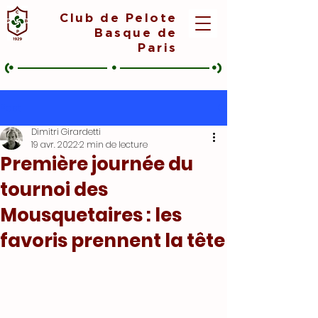
Club de Pelote
Basque de
Paris
(•
•
•)
Post
Dimitri Girardetti
19 avr. 2022
2 min de lecture
Première journée du
tournoi des
Mousquetaires : les
favoris prennent la tête