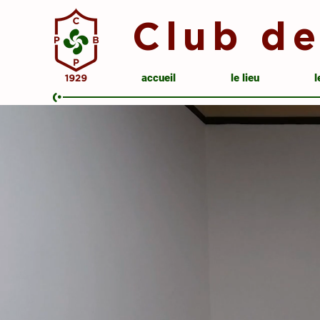
Club de
accueil
le lieu
l
(•