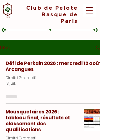
Club de Pelote
Basque de
Paris
(•
•
•)
blog
Défi de Perkain 2026 : mercredi 12 août à
Arcangues
Dimitri Girardetti
13 juil.
Mousquetaires 2026 :
tableau final, résultats et
classement des
qualifications
Dimitri Girardetti