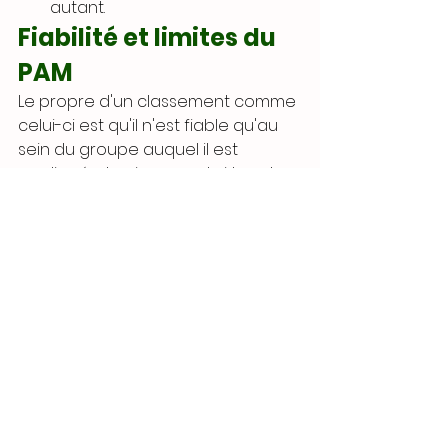
autant.
Fiabilité et limites du 
PAM
Le propre d'un classement comme 
celui-ci est qu'il n'est fiable qu'au 
sein du groupe auquel il est 
appliqué, et uniquement si tous les 
joueurs jouent suffisamment de 
parties suffisamment variées. On 
voit bien que si un joueur en 
dessous de la moyenne joue 
uniquement des parties en équipe 
avec un joueur professionnel par 
exemple, il verra son PAM monter 
sans arrêt simplement parce que 
son coéquipier fera tout le travail ; 
ça ne voudra pas pour autant dire 
que ce joueur moyen progresse 